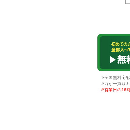
※全国無料宅配
※万が一買取キ
※営業日の16