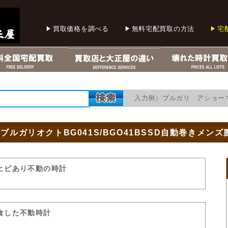
買取価格を調べる
無料宅配買取の方法
宅
入力例）ブルガリ アショー
IブルガリオクトBG041S/BGO41BSSD自動巻きメン
ヒビあり不動の時計
食した不動時計