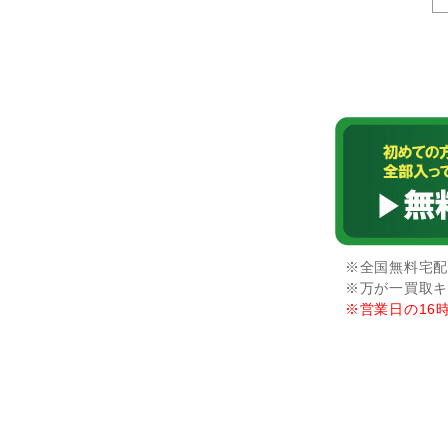
※全国無料宅配
※万が一買取キ
※営業日の16