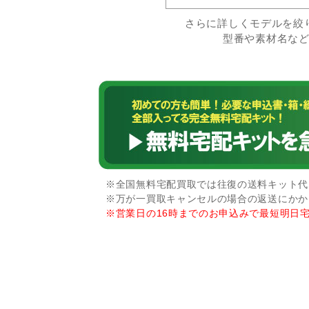
さらに詳しくモデルを絞
型番や素材名な
※全国無料宅配買取では往復の送料キット代な
※万が一買取キャンセルの場合の返送にかか
※営業日の16時までのお申込みで最短明日