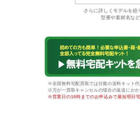
さらに詳しくモデルを絞
型番や素材名な
※全国無料宅配買取では往復の送料キット代な
※万が一買取キャンセルの場合の返送にかか
※営業日の16時までのお申込みで最短明日