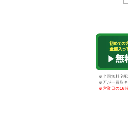
※全国無料宅配
※万が一買取キ
※営業日の16