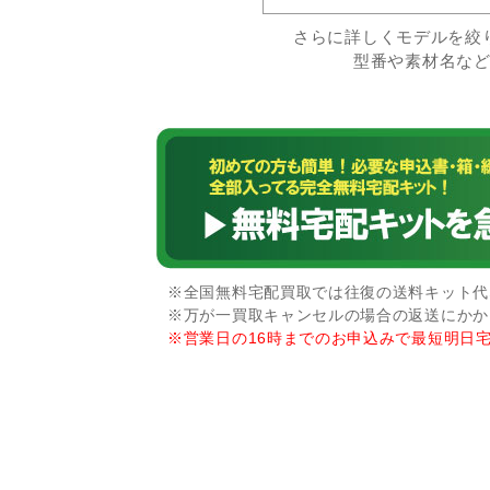
さらに詳しくモデルを絞
型番や素材名な
※全国無料宅配買取では往復の送料キット代な
※万が一買取キャンセルの場合の返送にかか
※営業日の16時までのお申込みで最短明日