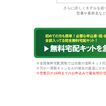
さらに詳しくモデルを絞
型番や素材名な
※全国無料宅配買取では往復の送料キット代な
※万が一買取キャンセルの場合の返送にかか
※営業日の16時までのお申込みで最短明日