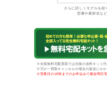
さらに詳しくモデルを絞
型番や素材名な
※全国無料宅配買取では往復の送料キット代な
※万が一買取キャンセルの場合の返送にかか
※営業日の16時までのお申込みで最短明日