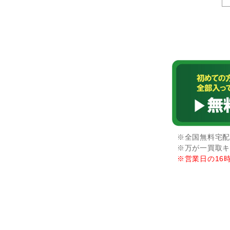
※全国無料宅配
※万が一買取キ
※営業日の16