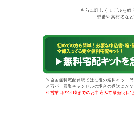
さらに詳しくモデルを絞
型番や素材名な
※全国無料宅配買取では往復の送料キット代な
※万が一買取キャンセルの場合の返送にかか
※営業日の16時までのお申込みで最短明日