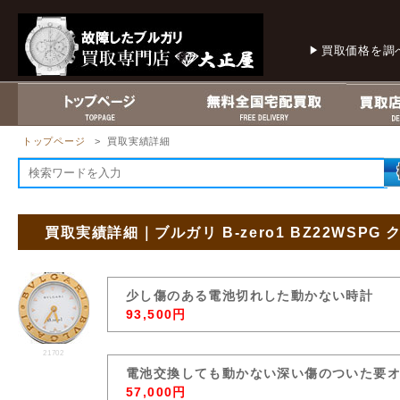
買取価格を調
トップページ
> 買取実績詳細
買取実績詳細｜ブルガリ B-zero1 BZ22WSPG 
少し傷のある電池切れした動かない時計
93,500円
21702
電池交換しても動かない深い傷のついた要
57,000円