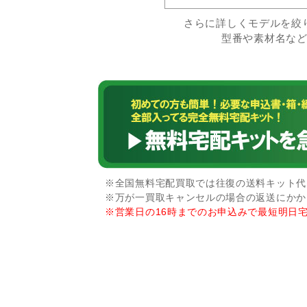
さらに詳しくモデルを絞
型番や素材名な
※全国無料宅配買取では往復の送料キット代な
※万が一買取キャンセルの場合の返送にかか
※営業日の16時までのお申込みで最短明日