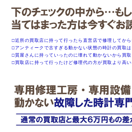
□近所の買取店に持って行ったら直営店で修理してか
□アンティークで古すぎる動かない状態の時計の買取
□質屋さんに持っていったのに壊れて動かないから買
□買取店に持って行ったけど修理代の方が買取より高