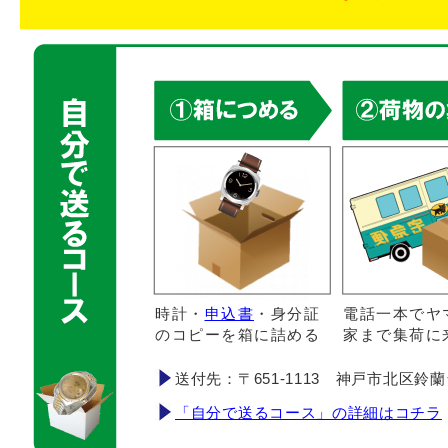
時計・
申込書
・身分証
電話一本でヤ
のコピーを箱に詰める
家まで集荷に
送付先：〒651-1113 神戸市北区鈴蘭台南町
「自分で送るコース」の詳細はコチラ