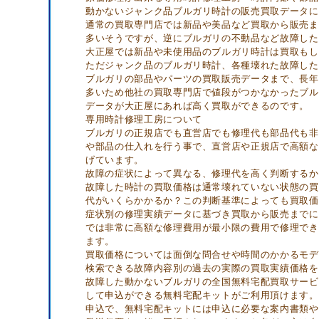
動かないジャンク品ブルガリ時計の販売買取データに
通常の買取専門店では新品や美品など買取から販売ま
多いそうですが、逆にブルガリの不動品など故障した
大正屋では新品や未使用品のブルガリ時計は買取もし
ただジャンク品のブルガリ時計、各種壊れた故障した
ブルガリの部品やパーツの買取販売データまで、長年
多いため他社の買取専門店で値段がつかなかったブル
データが大正屋にあれば高く買取ができるのです。
専用時計修理工房について
ブルガリの正規店でも直営店でも修理代も部品代も非
や部品の仕入れを行う事で、直営店や正規店で高額な
げています。
故障の症状によって異なる、修理代を高く判断するか
故障した時計の買取価格は通常壊れていない状態の買
代がいくらかかるか？この判断基準によっても買取価
症状別の修理実績データに基づき買取から販売までに
では非常に高額な修理費用が最小限の費用で修理でき
ます。
買取価格については面倒な問合せや時間のかかるモデ
検索できる故障内容別の過去の実際の買取実績価格を
故障した動かないブルガリの全国無料宅配買取サービ
して申込ができる無料宅配キットがご利用頂けます。
申込で、無料宅配キットには申込に必要な案内書類や