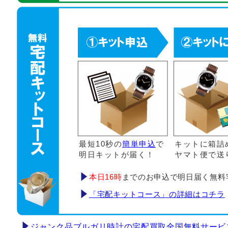
最短10秒の
簡単申込
で
キットに箱詰
明日キットが届く！
ヤマト便で送
本日16時
までのお申込で明日届く無料
「宅配キットコース」の詳細はコチラ
ジャンク品ブルガリ時計の宅配買取全国無料サービ