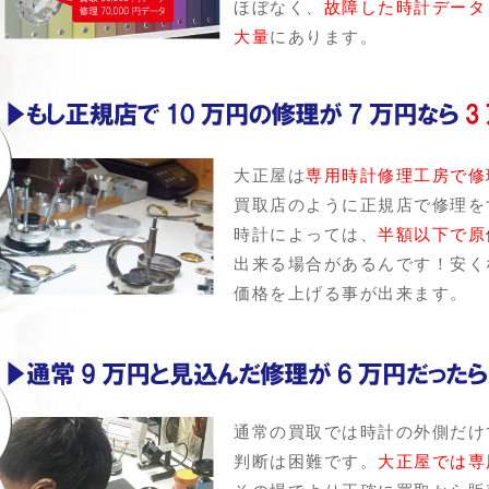
ほぼなく、
故障した時計データ
大量
にあります。
大正屋は
専用時計修理工房で修
買取店のように正規店で修理を
時計によっては、
半額以下で原
出来る場合があるんです！安く
価格を上げる事が出来ます。
通常の買取では時計の外側だけ
判断は困難です。
大正屋では専