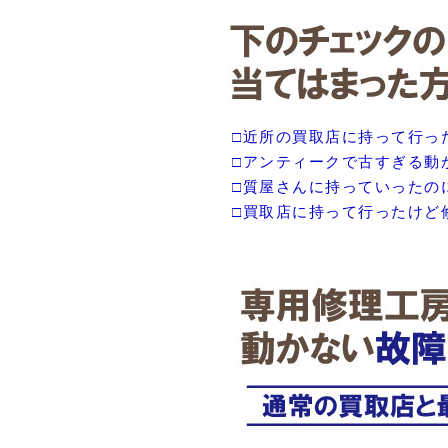
□近所の買取店に持って行っ
□アンティークで古すぎる動
□質屋さんに持っていったの
□買取店に持って行ったけど