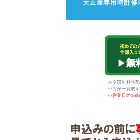
大正屋専用時計修
※全国無料宅配
※万が一買取キ
※営業日の16