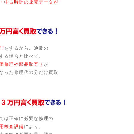
・中古時計の販売データが
理
をするから、通常の
する場合と比べて、
価修理や部品取寄せ
が
なった修理代の分だけ買取
では正確に必要な修理の
用検査設備
により、