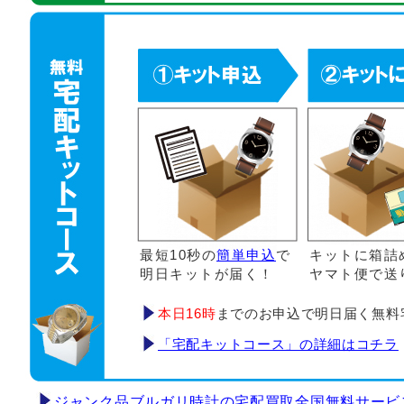
最短10秒の
簡単申込
で
キットに箱詰
明日キットが届く！
ヤマト便で送
本日16時
までのお申込で明日届く無料
「宅配キットコース」の詳細はコチラ
ジャンク品ブルガリ時計の宅配買取全国無料サービ