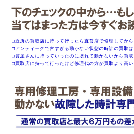
□近所の買取店に持って行ったら直営店で修理してか
□アンティークで古すぎる動かない状態の時計の買取
□質屋さんに持っていったのに壊れて動かないから買
□買取店に持って行ったけど修理代の方が買取より高