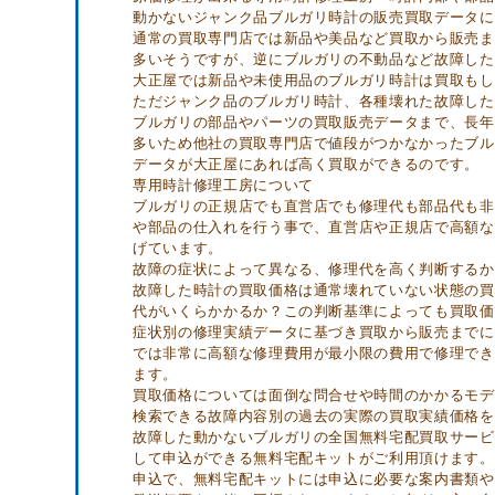
動かないジャンク品ブルガリ時計の販売買取データに
通常の買取専門店では新品や美品など買取から販売ま
多いそうですが、逆にブルガリの不動品など故障した
大正屋では新品や未使用品のブルガリ時計は買取もし
ただジャンク品のブルガリ時計、各種壊れた故障した
ブルガリの部品やパーツの買取販売データまで、長年
多いため他社の買取専門店で値段がつかなかったブル
データが大正屋にあれば高く買取ができるのです。
専用時計修理工房について
ブルガリの正規店でも直営店でも修理代も部品代も非
や部品の仕入れを行う事で、直営店や正規店で高額な
げています。
故障の症状によって異なる、修理代を高く判断するか
故障した時計の買取価格は通常壊れていない状態の買
代がいくらかかるか？この判断基準によっても買取価
症状別の修理実績データに基づき買取から販売までに
では非常に高額な修理費用が最小限の費用で修理でき
ます。
買取価格については面倒な問合せや時間のかかるモデ
検索できる故障内容別の過去の実際の買取実績価格を
故障した動かないブルガリの全国無料宅配買取サービ
して申込ができる無料宅配キットがご利用頂けます。
申込で、無料宅配キットには申込に必要な案内書類や