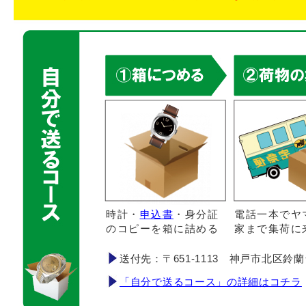
時計・
申込書
・身分証
電話一本でヤ
のコピーを箱に詰める
家まで集荷に
送付先：〒651-1113 神戸市北区鈴蘭台南町
「自分で送るコース」の詳細はコチラ