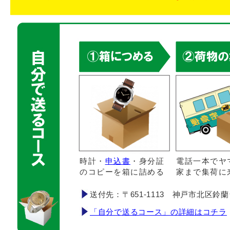
時計・
申込書
・身分証
電話一本でヤ
のコピーを箱に詰める
家まで集荷に
送付先：〒651-1113 神戸市北区鈴蘭台南町
「自分で送るコース」の詳細はコチラ