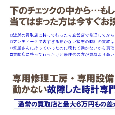
□近所の買取店に持って行ったら直営店で修理してか
□アンティークで古すぎる動かない状態の時計の買取
□質屋さんに持っていったのに壊れて動かないから買
□買取店に持って行ったけど修理代の方が買取より高