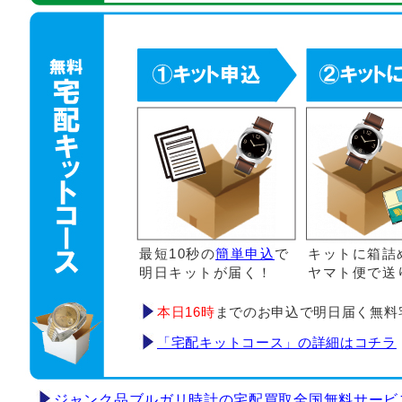
最短10秒の
簡単申込
で
キットに箱詰
明日キットが届く！
ヤマト便で送
本日16時
までのお申込で明日届く無料
「宅配キットコース」の詳細はコチラ
ジャンク品ブルガリ時計の宅配買取全国無料サービ