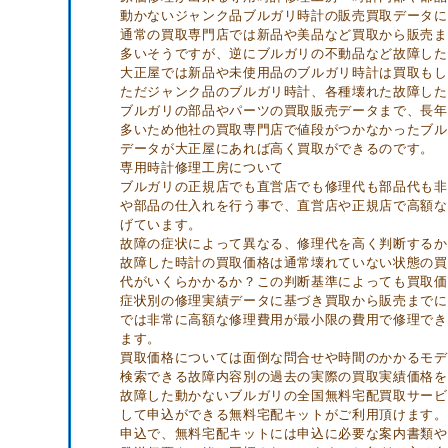
動かないジャンク品ブルガリ時計の販売買取データに
通常の買取専門店では新品や美品など買取から販売ま
多いそうですが、逆にブルガリの不動品など故障した
大正屋では新品や未使用品のブルガリ時計は買取もし
ただジャンク品のブルガリ時計、各種壊れた故障した
ブルガリの部品やパーツの買取販売データまで、長年
多いため他社の買取専門店で値段がつかなかったブル
データが大正屋にあれば高く買取ができるのです。
専用時計修理工房について
ブルガリの正規店でも直営店でも修理代も部品代も非
や部品の仕入れを行う事で、直営店や正規店で高額な
げています。
故障の症状によって異なる、修理代を高く判断するか
故障した時計の買取価格は通常壊れていない状態の買
代がいくらかかるか？この判断基準によっても買取価
症状別の修理実績データに基づき買取から販売までに
では非常に高額な修理費用が最小限の費用で修理でき
ます。
買取価格については面倒な問合せや時間のかかるモデ
検索できる故障内容別の過去の実際の買取実績価格を
故障した動かないブルガリの全国無料宅配買取サービ
して申込ができる無料宅配キットがご利用頂けます。
申込で、無料宅配キットには申込に必要な案内書類や