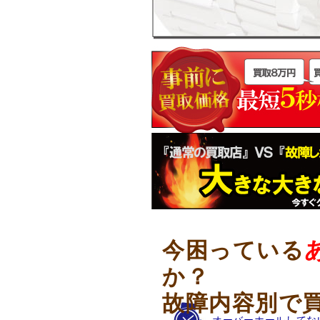
今困っている
か？
故障内容別で