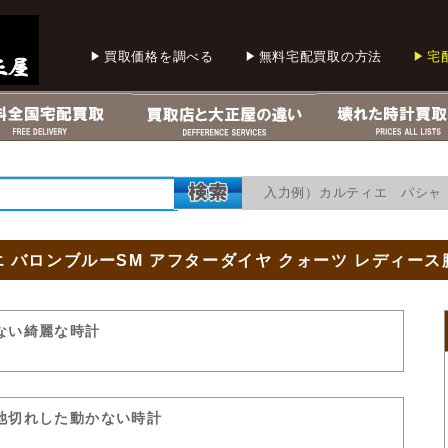
買取価格を調べる
無料宅配買取の方法
宅
入力例）カルティエ パシャ 
 バロンブルーSM アフターダイヤ クォーツ レディース
ない綺麗な時計
池切れした動かない時計