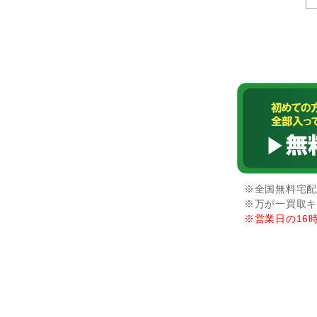
※全国無料宅配
※万が一買取キ
※営業日の16