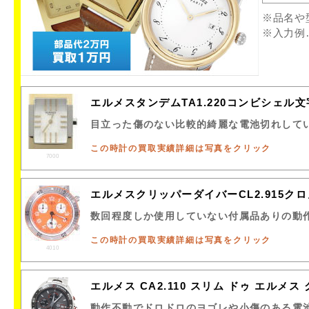
※品名や
※入力例
エルメスタンデムTA1.220コンビシェ
目立った傷のない比較的綺麗な電池切れして
この時計の買取実績詳細は写真をクリック
7000
エルメスクリッパーダイバーCL2.915
数回程度しか使用していない付属品ありの動
この時計の買取実績詳細は写真をクリック
4010
エルメス CA2.110 スリム ドゥ エル
動作不動でドロドロのヨゴレや小傷のある電