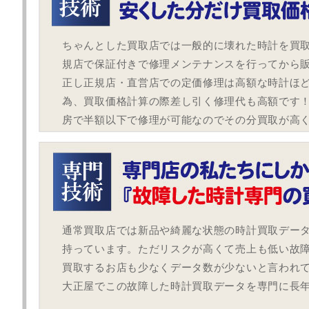
ちゃんとした買取店では一般的に壊れた時計を買
規店で保証付きで修理メンテナンスを行ってから
正し正規店・直営店での定価修理は高額な時計ほ
為、買取価格計算の際差し引く修理代も高額です
房で半額以下で修理が可能なのでその分買取が高
通常買取店では新品や綺麗な状態の時計買取デー
持っています。ただリスクが高くて売上も低い故
買取するお店も少なくデータ数が少ないと言われ
大正屋でこの故障した時計買取データを専門に長