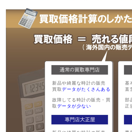
新品や綺麗な時計の販売
基
買取
データがたくさんある
直
故障してる時計の販売・買
部
取
データが少ない
正