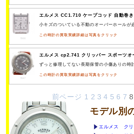
エルメス CC1.710 ケープコッド 自動巻
小キズのついている不動のオーバーホールが
この時計の買取実績詳細は写真をクリック
7866
エルメス cp2.741 クリッパー スポーツ
ずっと修理してない長期保管の小傷ありの時
この時計の買取実績詳細は写真をクリック
7847
前ページ
1
2
3
4
5
6
7
モデル別
エルメス クリ