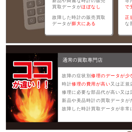
新品や綺麗な時計の販売
専
買取データが
ほぼなし
で
故障した時計の販売買取
正
データが
膨大にある
な
故障の症状別
修理のデータが少
時計
修理の費用が高い
又は正規
修理に必要な部品代が高い又は
新品や美品時計の買取データが
故障した時計買取データが非常