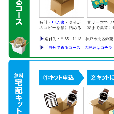
時計・
申込書
・身分証
電話一本でヤ
のコピーを箱に詰める
家まで集荷に
送付先：〒651-1113 神戸市北区鈴蘭台南町
「自分で送るコース」の詳細はコチラ