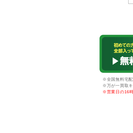
※全国無料宅配
※万が一買取キ
※営業日の16