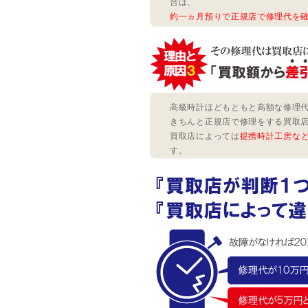
合は、
約一ヵ月預りで正規店で修理代を
高級時計ほどもともと高額な修理
きちんと正規店で修理をする買取
買取店によっては
提携時計工房な
す。