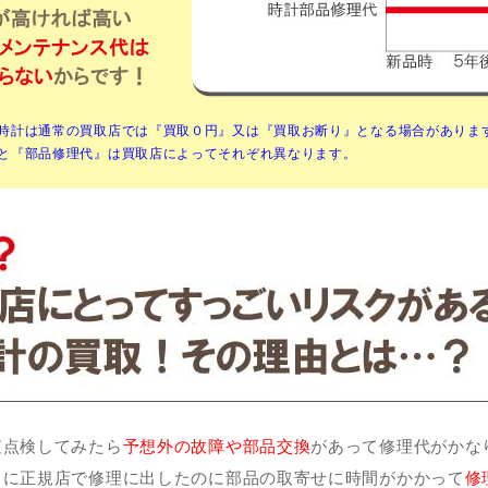
時計は通常の買取店では『買取０円』又は『買取お断り』となる場合がありま
と『部品修理代』は買取店によってそれぞれ異なります。
査点検してみたら
予想外の故障や部品交換
があって修理代がかな
うに正規店で修理に出したのに部品の取寄せに時間がかかって
修