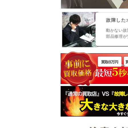
故障した
動かない故
部品修理が