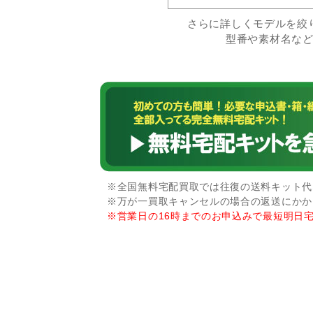
さらに詳しくモデルを絞
型番や素材名な
※全国無料宅配買取では往復の送料キット代な
※万が一買取キャンセルの場合の返送にかか
※営業日の16時までのお申込みで最短明日