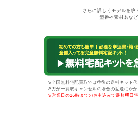
さらに詳しくモデルを絞
型番や素材名な
※全国無料宅配買取では往復の送料キット代な
※万が一買取キャンセルの場合の返送にかか
※営業日の16時までのお申込みで最短明日