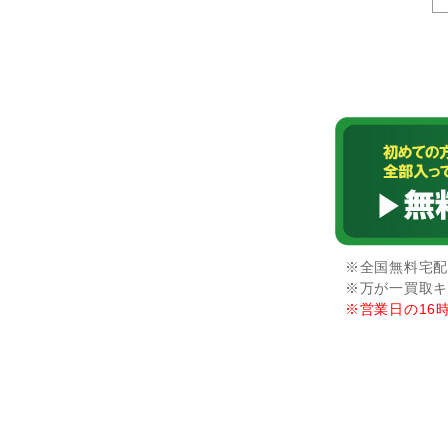
※全国無料宅配
※万が一買取キ
※営業日の16