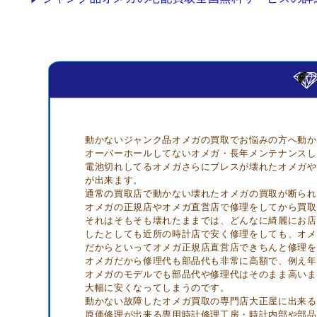
動かないジャンク品オメガの買取でお悩みの方へ動か
オーバーホールしてないオメガ・長年メンテナンスし
電池切れしてるオメガさらにブレスが壊れたオメガや
が出来ます。
通常の買取店で動かない壊れたオメガの買取が断られ
オメガの正規店やオメガ直営店で修理をしてから買取
それはそもそも壊れたままでは、どんなに綺麗にお店
したとしても近所の時計店で安く修理をしても、オメ
だからといってオメガ正規店直営店できちんと修理を
オメガだから修理代も部品代も非常に高額で、例え年
オメガのモデルでも部品代や修理代はそのまま高いま
大幅に安くなってしまうのです。
動かない故障したオメガ買取の専門店大正屋に出来る
原価修理が出来る専用時計修理工房・時計内部や部品