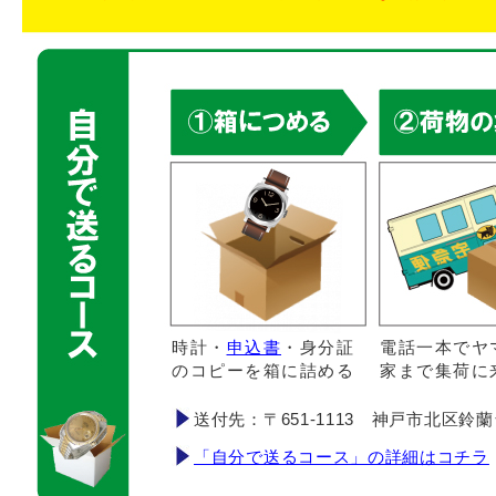
時計・
申込書
・身分証
電話一本でヤ
のコピーを箱に詰める
家まで集荷に
送付先：〒651-1113 神戸市北区鈴蘭台南町
「自分で送るコース」の詳細はコチラ