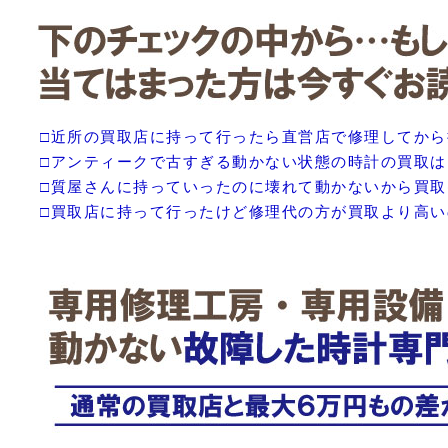
□近所の買取店に持って行ったら直営店で修理してか
□アンティークで古すぎる動かない状態の時計の買取
□質屋さんに持っていったのに壊れて動かないから買
□買取店に持って行ったけど修理代の方が買取より高