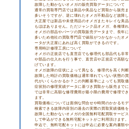
故障した動かないオメガの販売買取データについて
通常の買取専門店では新品や美品など買取から販売ま
多いそうですが、逆に壊れたオメガ不動品など故障し
大正屋では新品や未使用品のオメガまたキレイな美品
もほぼありません。ただジャンク品オメガ、各種壊れ
オメガの部品やパーツの買取販売データまで、長年に
多いため他社の買取専門店で値段がつかなかったオメ
ータが大正屋にあれば高く買取ができるのです。
専用時計修理工房について
オメガの正規店でも直営店でも修理代も部品代も非常
や部品の仕入れを行う事で、直営店や正規店で高額な
げています。
オメガ故障の症状によって異なる、修理代を高く判断
故障した時計の買取価格は通常壊れていない状態の買
代がいくらかかるか？この判断基準によっても買取価
症状別の修理実績データに基づき買取から販売までに
では非常に高額な修理費用が最小限の費用で修理でき
ます。
買取価格については面倒な問合せや時間のかかるモデ
検索できる故障内容別の過去の実際の買取実績価格を
故障した動かないオメガの全国無料宅配買取サービス
して申込ができる無料宅配キットがご利用頂けます。
申込で、無料宅配キットには申込に必要な案内書類や