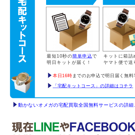
最短10秒の
簡単申込
で
キットに箱詰
明日キットが届く！
ヤマト便で送
本日16時
までのお申込で明日届く無料
「宅配キットコース」の詳細はコチラ
動かないオメガの宅配買取全国無料サービスの詳細