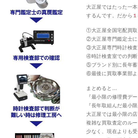
大正屋ではたった一本
するんです。だから
１
①大正屋全国宅配買取
②大正屋専門鑑定士に
③大正屋専門時計検査
④時計検査室での判断
⑤ブランド別に長年蓄
⑥最後に買取事業部よ
まとめると…
『最小限の修理費デー
『長年取組んだ最小限
大正屋では最小限の店
複雑な買取査定のルー
少なく、現在よりも受