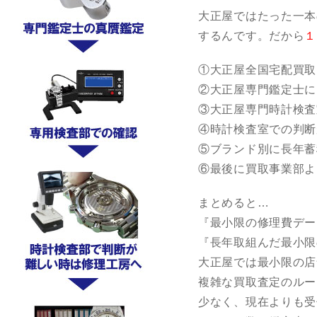
大正屋ではたった一本
するんです。だから
１
①大正屋全国宅配買取
②大正屋専門鑑定士に
③大正屋専門時計検査
④時計検査室での判断
⑤ブランド別に長年蓄
⑥最後に買取事業部よ
まとめると…
『最小限の修理費デー
『長年取組んだ最小限
大正屋では最小限の店
複雑な買取査定のルー
少なく、現在よりも受