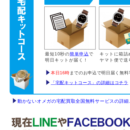
最短10秒の
簡単申込
で
キットに箱詰
明日キットが届く！
ヤマト便で送
本日16時
までのお申込で明日届く無料
「宅配キットコース」の詳細はコチラ
動かないオメガの宅配買取全国無料サービスの詳細