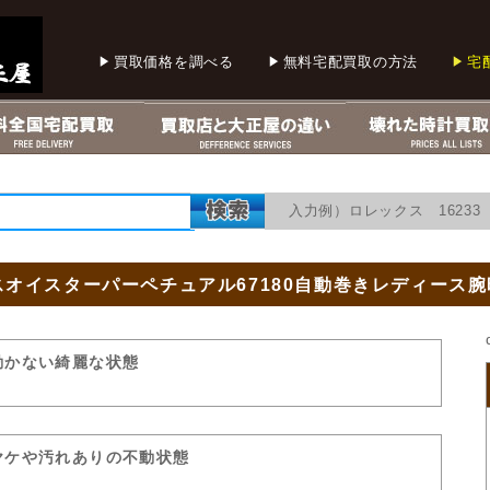
買取価格を調べる
無料宅配買取の方法
宅
入力例）ロレックス 1623
オイスターパーペチュアル67180自動巻きレディース腕
動かない綺麗な状態
ヤケや汚れありの不動状態