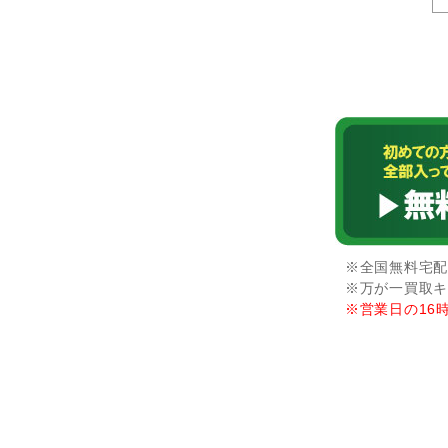
※全国無料宅配
※万が一買取キ
※営業日の16