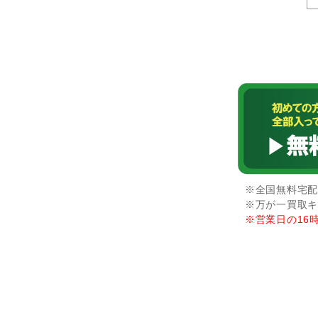
※全国無料宅配
※万が一買取キ
※営業日の16