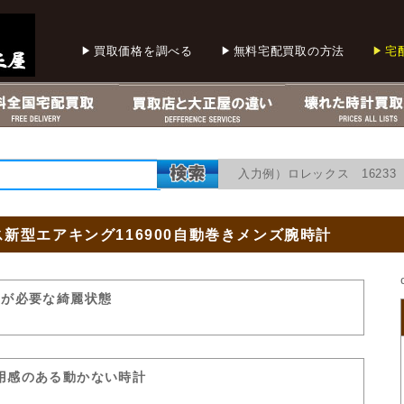
買取価格を調べる
無料宅配買取の方法
宅
入力例）ロレックス 1623
新型エアキング116900自動巻きメンズ腕時計
Hが必要な綺麗状態
用感のある動かない時計