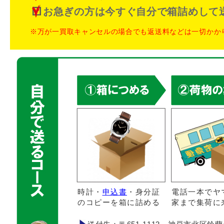
お急ぎの方は今すぐ自分で箱詰めして
※万が一買取キャンセルの場合でも返送料などは一切かか
時計・
申込書
・身分証
電話一本でヤ
のコピーを箱に詰める
家まで集荷に