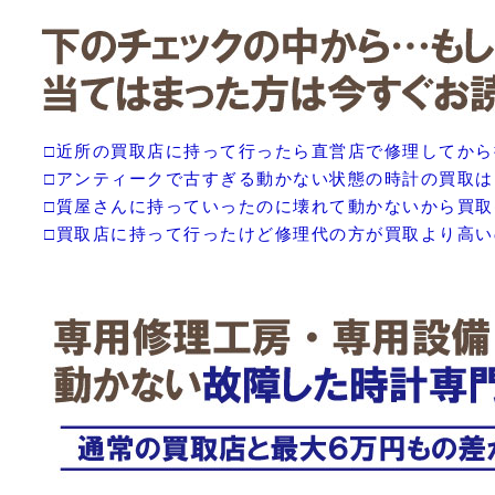
□近所の買取店に持って行ったら直営店で修理してか
□アンティークで古すぎる動かない状態の時計の買取
□質屋さんに持っていったのに壊れて動かないから買
□買取店に持って行ったけど修理代の方が買取より高