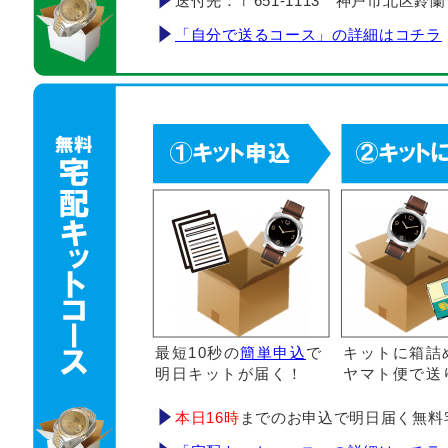
送付先：〒651-1113 神戸市北区鈴蘭台南町
「自分で送るコース」の詳細はコチラ
最短10秒の
簡単申込
で
キットに箱詰
明日キットが届く！
ヤマト便で送
本日16時
までのお申込で明日届く無料