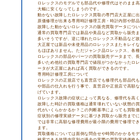
ロレックスのモデルでも部品代や修理代はそのまま高
大幅に安くなってしまうのです。
動かない故障したロレックス買取の専門店大正屋に出
原価修理が出来る専用時計修理工房・時計内部や部品
故障した動かないロレックスの販売買取データについ
通常の買取専門店では新品や美品など買取から販売ま
多いそうですが、逆に壊れたロレックス不動品など故
大正屋では新品や未使用品のロレックスまたキレイな
もほぼありません。ただジャンク品ロレックス、各種
ロレックスの部品やパーツの買取販売データまで、長
多いため他社の買取専門店で値段がつかなかったロレ
ータが大正屋にあれば高く買取ができるのです。
専用時計修理工房について
ロレックスの正規店でも直営店でも修理代も部品代も
や部品の仕入れを行う事で、直営店や正規店で高額な
げています。
ロレックス故障の症状によって異なる、修理代を高く
故障した時計の買取価格は通常壊れていない状態の買
代がいくらかかるか？この判断基準によっても買取価
症状別の修理実績データに基づき買取から販売までに
では非常に高額な修理費用が最小限の費用で修理でき
ます。
買取価格については面倒な問合せや時間のかかるモデ
検索できる故障内容別の過去の実際の買取実績価格を