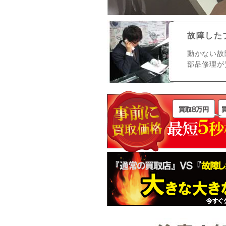
故障した
動かない故
部品修理が