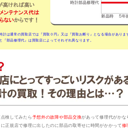
時計は通常の買取店では『買取０円』又は『買取お断り』となる場合がありま
と『部品修理代』は買取店によってそれぞれ異なります。
査点検してみたら
予想外の故障や部品交換
があって修理代がかな
うに正規店で修理に出したのに部品の取寄せに時間がかかって
修