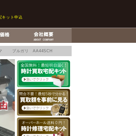
配キット申込
マ ブルガリ AA44SCH