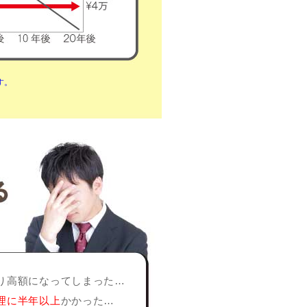
す。
り高額になってしまった…
理に半年以上
かかった…