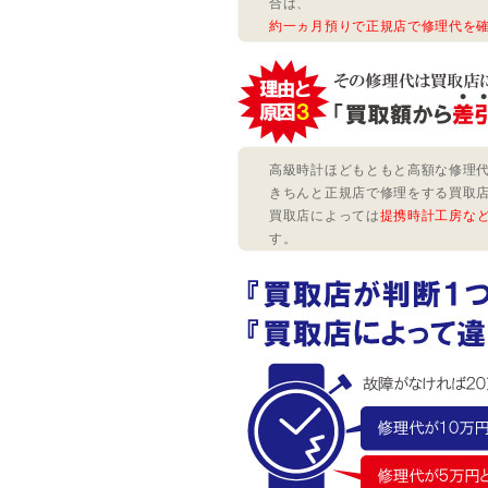
合は、
約一ヵ月預りで正規店で修理代を
高級時計ほどもともと高額な修理
きちんと正規店で修理をする買取
買取店によっては
提携時計工房な
す。