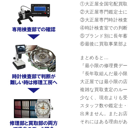
①大正屋全国宅配買取
②大正屋専門鑑定士に
③大正屋専門時計検査
④時計検査室での判断
⑤ブランド別に長年蓄
⑥最後に買取事業部よ
まとめると…
『最小限の修理費デー
『長年取組んだ最小限
大正屋では最小限の店
複雑な買取査定のルー
少なく、現在よりも受
スタッフ数や鑑定士・
出来ません。またお店
それにはある理由があ