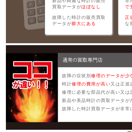
新品や綺麗な時計の販売
専
買取データが
ほぼなし
で
故障した時計の販売買取
正
データが
膨大にある
な
故障の症状別
修理のデータが少
時計
修理の費用が高い
又は正規
修理に必要な部品代が高い又は
新品や美品時計の買取データが
故障した時計買取データが非常