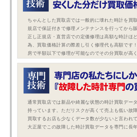
ちゃんとした買取店では一般的に壊れた時計を買
規店で保証付きで修理メンテナンスを行ってから
正し正規店・直営店での定価修理は高額な時計ほ
為、買取価格計算の際差し引く修理代も高額です
房で半額以下で修理が可能なのでその分買取が高
通常買取店では新品や綺麗な状態の時計買取デー
持っています。ただリスクが高くて売上も低い故
買取するお店も少なくデータ数が少ないと言われ
大正屋でこの故障した時計買取データを専門に長