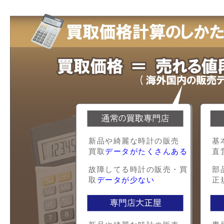
新品や綺麗な時計の販売
基
買取
データがたくさんある
直
故障してる時計の販売・買
部
取
データが少ない
正