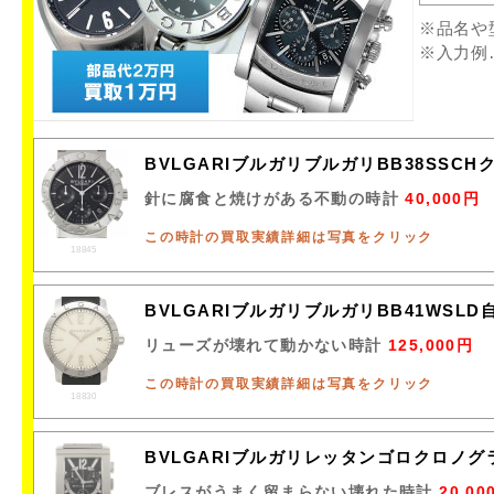
※品名や
※入力例
BVLGARIブルガリブルガリBB38SS
針に腐食と焼けがある不動の時計
40,000円
この時計の買取実績詳細は写真をクリック
18845
BVLGARIブルガリブルガリBB41WSL
リューズが壊れて動かない時計
125,000円
この時計の買取実績詳細は写真をクリック
18830
BVLGARIブルガリレッタンゴロクロノグ
ブレスがうまく留まらない壊れた時計
20,00