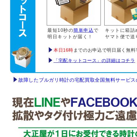
最短10秒の
簡単申込
で
キットに箱詰
明日キットが届く！
ヤマト便で送
本日16時
までのお申込で明日届く無料
「宅配キットコース」の詳細はコチラ
故障したブルガリ時計の宅配買取全国無料サービス