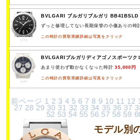
BVLGARI ブルガリブルガリ BB41BSL
ずっと修理してない長期保管の小傷ありの時
この時計の買取実績詳細は写真をクリック
21738
BVLGARIブルガリディアゴノスポーツク
あまり使わず動かなくなった時計
35,000円
この時計の買取実績詳細は写真をクリック
18464
前ページ
1
2
3
4
5
6
7
8
9
10
11
12
27
28
29
30
31
32
33
34
35
36
37
3
52
53
54
55
56
57
58
59
6
モデル別