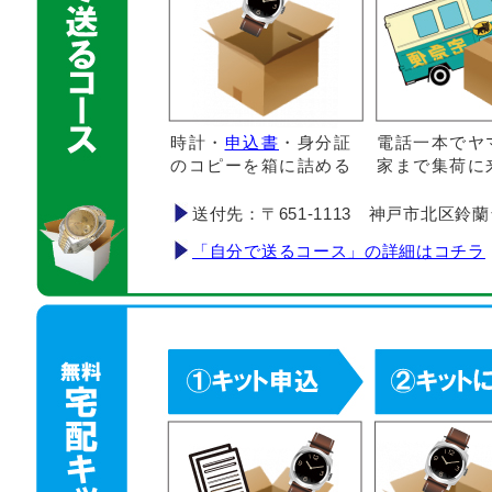
時計・
申込書
・身分証
電話一本でヤ
のコピーを箱に詰める
家まで集荷に
送付先：〒651-1113 神戸市北区鈴蘭台南町
「自分で送るコース」の詳細はコチラ