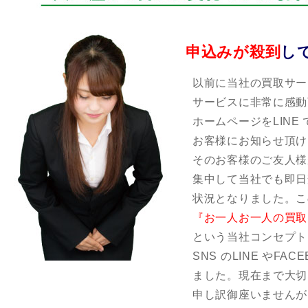
申込みが殺到
し
以前に当社の買取サー
サービスに非常に感動
ホームページをLINE
お客様にお知らせ頂け
そのお客様のご友人様
集中して当社でも即日
状況となりました。こ
『お一人お一人の買取
という当社コンセプト
SNS のLINE やF
ました。現在まで大切
申し訳御座いませんが