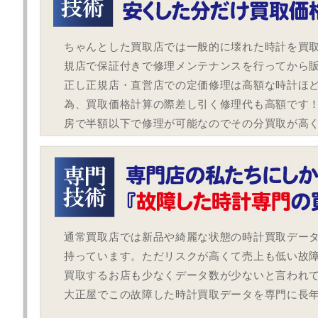
ちゃんとした買取店では一般的に壊れた時計を買
規店で保証付きで修理メンテナンスを行ってから
正し正規店・直営店での定価修理は高額な時計ほ
為、買取価格計算の際差し引く修理代も高額です
房で半額以下で修理が可能なのでその分買取が高
通常買取店では新品や綺麗な状態の時計買取デー
持っています。ただリスクが高くて売上も低い故
買取するお店も少なくデータ数が少ないと言われ
大正屋でこの故障した時計買取データを専門に長