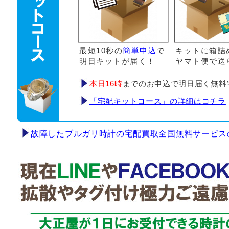
最短10秒の
簡単申込
で
キットに箱詰
明日キットが届く！
ヤマト便で送
本日16時
までのお申込で明日届く無料
「宅配キットコース」の詳細はコチラ
故障したブルガリ時計の宅配買取全国無料サービス