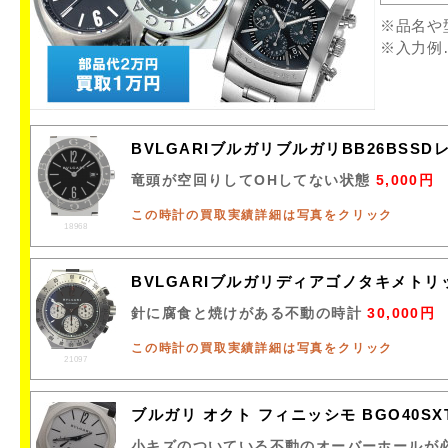
※品名や
※入力例
BVLGARIブルガリブルガリBB26BSS
竜頭が空回りしてOHしてない状態
5,000円
この時計の買取実績詳細は写真をクリック
18968
BVLGARIブルガリディアゴノタキメトリ
針に腐食と焼けがある不動の時計
30,000円
この時計の買取実績詳細は写真をクリック
21097
ブルガリ オクト フィニッシモ BGO40SX
小キズのついている不動のオーバーホールが