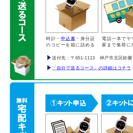
時計・
申込書
・身分証
電話一本でヤ
のコピーを箱に詰める
家まで集荷に
送付先：〒651-1113 神戸市北区鈴蘭台南町
「自分で送るコース」の詳細はコチラ