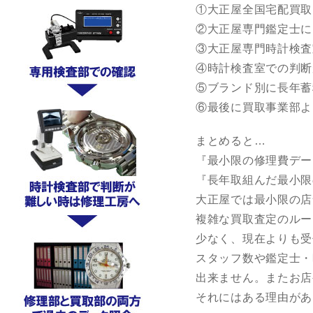
①大正屋全国宅配買取
②大正屋専門鑑定士に
③大正屋専門時計検査
④時計検査室での判断
⑤ブランド別に長年蓄
⑥最後に買取事業部よ
まとめると…
『最小限の修理費デー
『長年取組んだ最小限
大正屋では最小限の店
複雑な買取査定のルー
少なく、現在よりも受
スタッフ数や鑑定士・
出来ません。またお店
それにはある理由があ