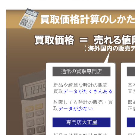
新品や綺麗な時計の販売
基
買取
データがたくさんある
直
故障してる時計の販売・買
部
取
データが少ない
正