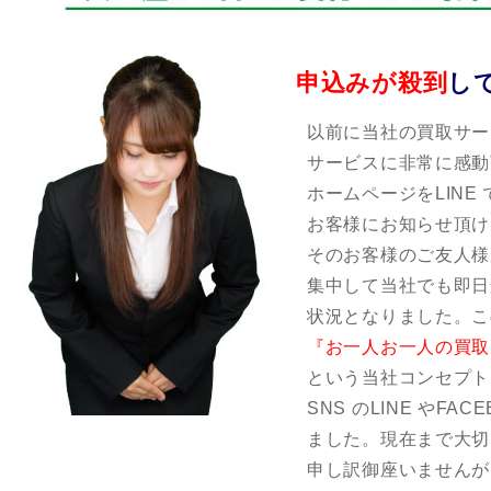
申込みが殺到
し
以前に当社の買取サー
サービスに非常に感動
ホームページをLINE
お客様にお知らせ頂け
そのお客様のご友人様
集中して当社でも即日
状況となりました。こ
『お一人お一人の買取
という当社コンセプト
SNS のLINE やF
ました。現在まで大切
申し訳御座いませんが