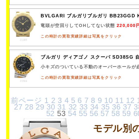
BVLGARI ブルガリブルガリ BB23GGD
竜頭が空回りしてOHしてない状態
220,000
この時計の買取実績詳細は写真をクリック
21386
ブルガリ ディアゴノ スクーバ SD38SG 
小キズのついている不動のオーバーホールが
この時計の買取実績詳細は写真をクリック
21568
前ページ
1
2
3
4
5
6
7
8
9
10
11
12
27
28
29
30
31
32
33
34
35
36
37
3
52
53
54
55
56
57
58
59
6
モデル別