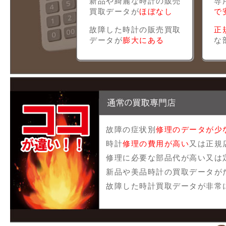
新品や綺麗な時計の販売
専
買取データが
ほぼなし
で
故障した時計の販売買取
正
データが
膨大にある
な
故障の症状別
修理のデータが少
時計
修理の費用が高い
又は正規
修理に必要な部品代が高い又は
新品や美品時計の買取データが
故障した時計買取データが非常