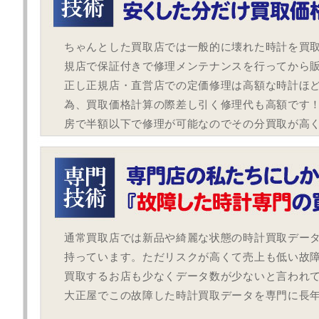
ちゃんとした買取店では一般的に壊れた時計を買
規店で保証付きで修理メンテナンスを行ってから
正し正規店・直営店での定価修理は高額な時計ほ
為、買取価格計算の際差し引く修理代も高額です
房で半額以下で修理が可能なのでその分買取が高
通常買取店では新品や綺麗な状態の時計買取デー
持っています。ただリスクが高くて売上も低い故
買取するお店も少なくデータ数が少ないと言われ
大正屋でこの故障した時計買取データを専門に長