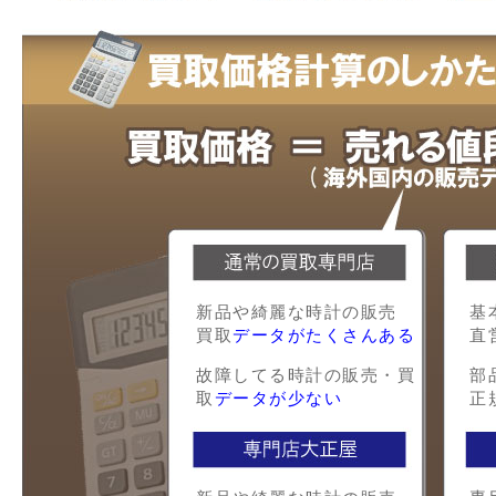
新品や綺麗な時計の販売
基
買取
データがたくさんある
直
故障してる時計の販売・買
部
取
データが少ない
正