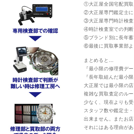
①大正屋全国宅配買取
②大正屋専門鑑定士に
③大正屋専門時計検査
④時計検査室での判断
⑤ブランド別に長年蓄
⑥最後に買取事業部よ
まとめると…
『最小限の修理費デー
『長年取組んだ最小限
大正屋では最小限の店
複雑な買取査定のルー
少なく、現在よりも受
スタッフ数や鑑定士・
出来ません。またお店
それにはある理由があ