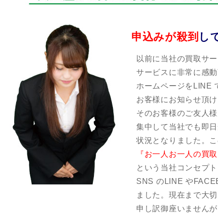
申込みが殺到
し
以前に当社の買取サー
サービスに非常に感動
ホームページをLINE
お客様にお知らせ頂け
そのお客様のご友人様
集中して当社でも即日
状況となりました。こ
『お一人お一人の買取
という当社コンセプト
SNS のLINE やF
ました。現在まで大切
申し訳御座いませんが