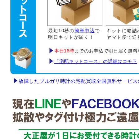
最短10秒の
簡単申込
で
キットに箱詰
明日キットが届く！
ヤマト便で送
本日16時
までのお申込で明日届く無料
「宅配キットコース」の詳細はコチラ
故障したブルガリ時計の宅配買取全国無料サービス