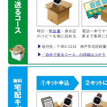
時計・
申込書
・身分証
電話一本でヤ
のコピーを箱に詰める
家まで集荷に
送付先：〒651-1113 神戸市北区鈴蘭台南町
「自分で送るコース」の詳細はコチラ