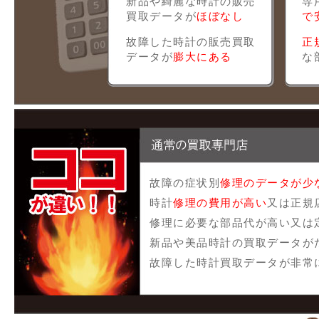
新品や綺麗な時計の販売
専
買取データが
ほぼなし
で
故障した時計の販売買取
正
データが
膨大にある
な
故障の症状別
修理のデータが少
時計
修理の費用が高い
又は正規
修理に必要な部品代が高い又は
新品や美品時計の買取データが
故障した時計買取データが非常