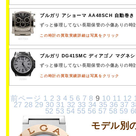
ブルガリ アショーマ AA48SCH 自動巻
ずっと修理してない長期保管の小傷ありの時
この時計の買取実績詳細は写真をクリック
6667084
ブルガリ DG41SMC ディアゴノ マグネ
ずっと修理してない長期保管の小傷ありの時
この時計の買取実績詳細は写真をクリック
21594
前ページ
1
2
3
4
5
6
7
8
9
10
11
12
27
28
29
30
31
32
33
34
35
36
37
3
52
53
54
55
56
57
58
59
6
モデル別